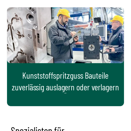
kip
o
ontent
Kunststoffspritzguss Bauteile
zuverlässig auslagern oder verlagern
Spezialisten für