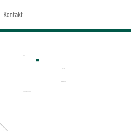
Kontakt
Suchen
Suchen
Recent Posts
Recent Comments
Es sind keine Kommentare vorhanden.